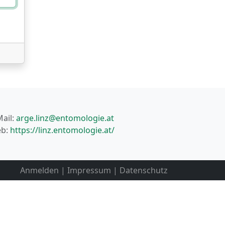
Mail:
arge.linz@entomologie.at
b:
https://linz.entomologie.at/
Anmelden
|
Impressum
|
Datenschutz